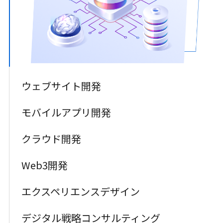
ウェブサイト開発
業務効率を高め、顧客エンゲージメントを強化するカ
モバイルアプリ開発
スタムWebシステムを構築します。
シームレスなユーザー体験と高機能を兼ね備えたモバ
詳しく見る
クラウド開発
イルアプリケーションを開発します。
セキュアでコスト効率の高いクラウドソリューション
詳しく見る
Web3開発
により、ITインフラを最新化します。
Web3、ブロックチェーン、その他の先端技術を活用
詳しく見る
エクスペリエンスデザイン
し、未来志向のビジネスモデルを創出します。
直感的でユーザーフレンドリーなデジタル体験を設計
詳しく見る
デジタル戦略コンサルティング
し、人とテクノロジーをつなぎます。