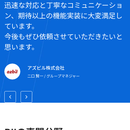
迅速な対応と丁寧なコミュニケーショ
ン、期待以上の機能実装に大変満足し
ています。
今後もぜひ依頼させていただきたいと
思います。
アズビル株式会社
二口 賢一 / グループマネジャー
株式会社Super Cat
脇田 成貴 / CEO
スタンドバイ株式会社
橋本 祐樹 / プロダクトマネジャー